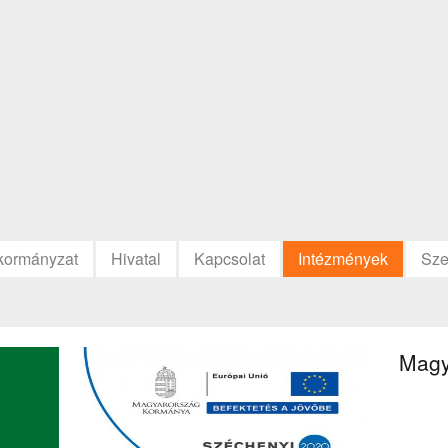
kormányzat
Hivatal
Kapcsolat
Intézmények
Sze
Magy