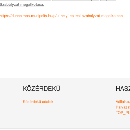
Szabályzat megalkotása:
https://dunaalmas.munipolis.hu/p/uj-helyi-epitesi-szabalyzat-megalkotasa
KÖZÉRDEKŰ
HAS
Közérdekű adatok
Vállalk
Pályázat
TOP_PLU