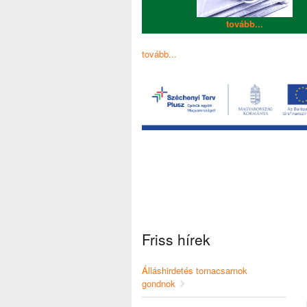
tovább...
tovább...
Friss hírek
Álláshirdetés tornacsarnok
gondnok