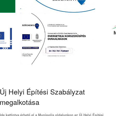
Új Helyi Építési Szabályzat
megalkotása
Ide kattintva érhető el a Munipolis oldalunkon az Új Helyi Építési