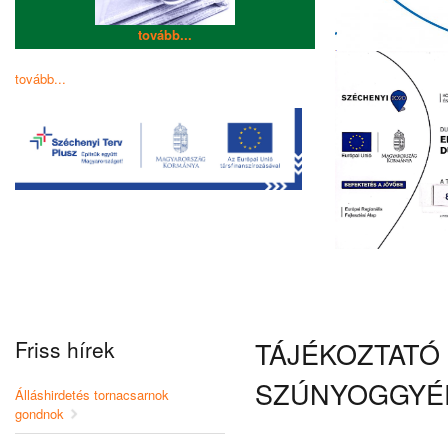
tovább...
tovább...
Friss hírek
TÁJÉKOZTATÓ 
SZÚNYOGGYÉ
Álláshirdetés tornacsarnok
gondnok