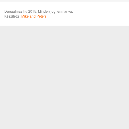
Dunaalmas.hu 2015. Minden jog fenntartva.
Készítette:
Mike and Peters