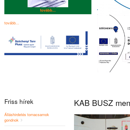
tovább...
tovább...
Friss hírek
KAB BUSZ menet
Álláshirdetés tornacsarnok
gondnok