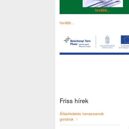
tovább...
tovább...
Friss hírek
Álláshirdetés tornacsarnok
gondnok