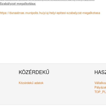
Szabályzat megalkotása:
https://dunaalmas.munipolis.hu/p/uj-helyi-epitesi-szabalyzat-megalkotasa
KÖZÉRDEKŰ
HAS
Közérdekű adatok
Vállalk
Pályázat
TOP_PLU