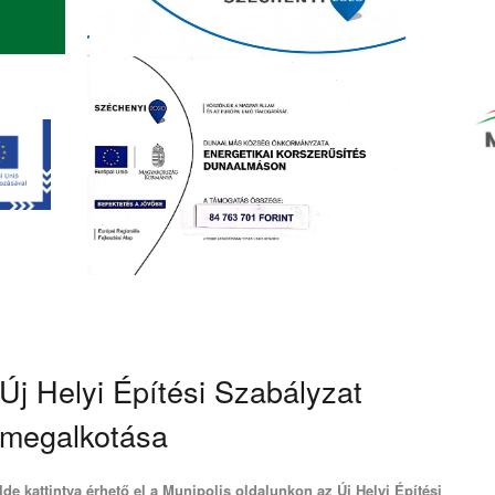
Új Helyi Építési Szabályzat
megalkotása
Ide kattintva érhető el a Munipolis oldalunkon az Új Helyi Építési